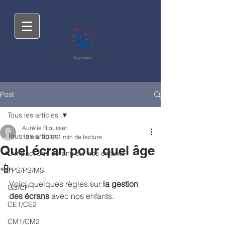
Post
Tous les articles
Aurélie Riousset
Tous les articles
13 mai 2024
1 min de lecture
Quel écran pour quel âge
L'impact des écrans sur nos enfants
📳
TPS/PS/MS
Voici quelques règles sur 
la gestion 
GS/CP
des écrans
 avec nos enfants.
CE1/CE2
CM1/CM2