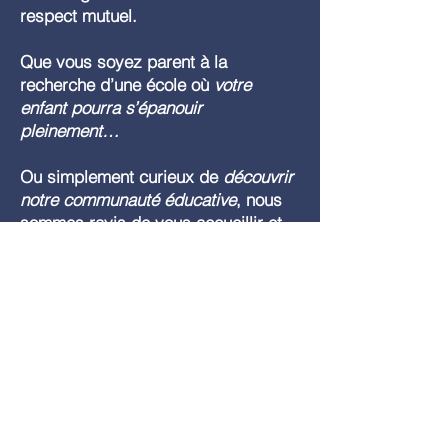
respect mutuel.
Que vous soyez parent à la
recherche d’une école où
votre
enfant pourra s’épanouir
pleinement…
Ou simplement curieux de
découvrir
notre communauté éducative
, nous
sommes ravis de vous accueillir et
de vous inviter à explorer tout ce
que l’École de Notre Dame a à offrir.
Bienvenue chez nous, où
chaque enfant trouve sa
place, son inspiration et son
chemin vers la réussite.