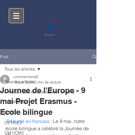
Post
Tous les articles
commarmond2
Tous les articles
18 juin 2025
2 min de lecture
Journee de l'Europe - 9
L'impact des écrans sur nos enfants
mai Projet Erasmus -
TPS/PS/MS
Ecole bilingue
GS/CP
Résumé en francais 
: Le 9 mai, notre 
CE1/CE2
école bilingue a célébré la Journée de 
CM1/CM2